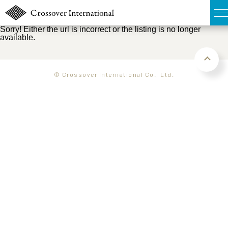
Sorry! Either the url is incorrect or the listing is no longer
available.
TOP
無料簡易査定
© Crossover International Co., Ltd.
販売物件MAP
ウェブマガジン
お問い合わせ
03-6822-3235