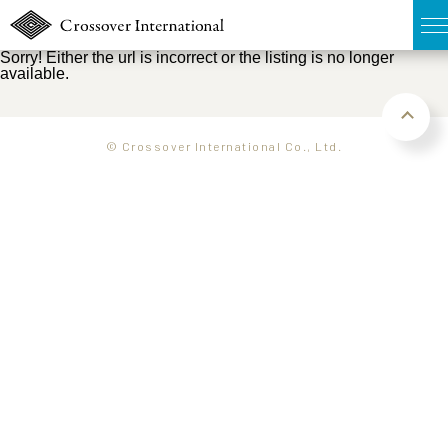
Sorry! Either the url is incorrect or the listing is no longer
available.
TOP
無料簡易査定
© Crossover International Co., Ltd.
販売物件MAP
ウェブマガジン
お問い合わせ
03-6822-3235