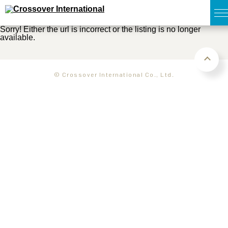
Sorry! Either the url is incorrect or the listing is no longer
available.
TOP
無料簡易査定
© Crossover International Co., Ltd.
販売物件MAP
ウェブマガジン
お問い合わせ
03-6822-3235