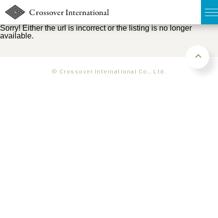
Sorry! Either the url is incorrect or the listing is no longer
available.
TOP
無料簡易査定
© Crossover International Co., Ltd.
販売物件MAP
ウェブマガジン
お問い合わせ
03-6822-3235