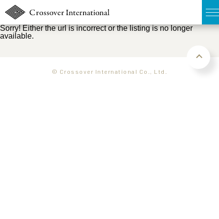
Sorry! Either the url is incorrect or the listing is no longer
available.
TOP
無料簡易査定
© Crossover International Co., Ltd.
販売物件MAP
ウェブマガジン
お問い合わせ
03-6822-3235