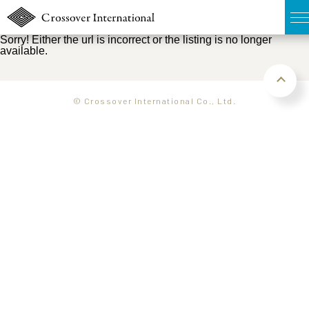
Sorry! Either the url is incorrect or the listing is no longer
available.
TOP
無料簡易査定
© Crossover International Co., Ltd.
販売物件MAP
ウェブマガジン
お問い合わせ
03-6822-3235