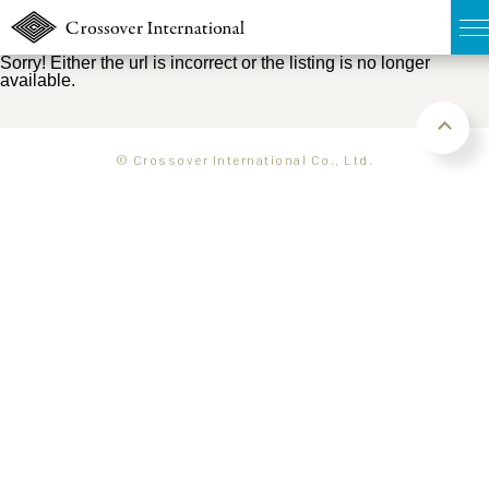
Sorry! Either the url is incorrect or the listing is no longer
available.
TOP
無料簡易査定
© Crossover International Co., Ltd.
販売物件MAP
ウェブマガジン
お問い合わせ
03-6822-3235