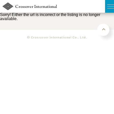
Sorry! Either the url is incorrect or the listing is no longer
available.
TOP
無料簡易査定
© Crossover International Co., Ltd.
販売物件MAP
ウェブマガジン
お問い合わせ
03-6822-3235