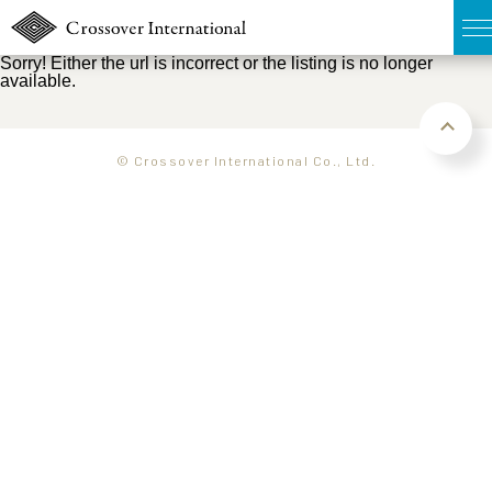
Sorry! Either the url is incorrect or the listing is no longer
available.
TOP
無料簡易査定
© Crossover International Co., Ltd.
販売物件MAP
ウェブマガジン
お問い合わせ
03-6822-3235