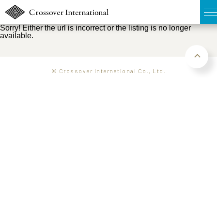
Sorry! Either the url is incorrect or the listing is no longer
available.
TOP
無料簡易査定
© Crossover International Co., Ltd.
販売物件MAP
ウェブマガジン
お問い合わせ
03-6822-3235