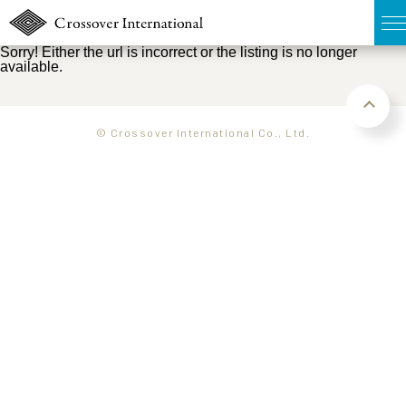
Sorry! Either the url is incorrect or the listing is no longer
available.
TOP
無料簡易査定
© Crossover International Co., Ltd.
販売物件MAP
ウェブマガジン
お問い合わせ
03-6822-3235