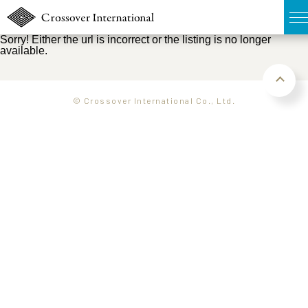
Sorry! Either the url is incorrect or the listing is no longer
available.
TOP
無料簡易査定
© Crossover International Co., Ltd.
販売物件MAP
ウェブマガジン
お問い合わせ
03-6822-3235