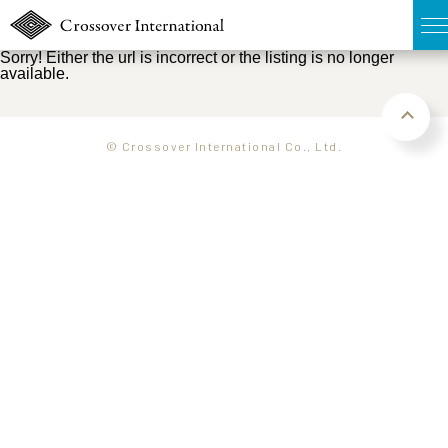
Sorry! Either the url is incorrect or the listing is no longer
available.
TOP
無料簡易査定
© Crossover International Co., Ltd.
販売物件MAP
ウェブマガジン
お問い合わせ
03-6822-3235