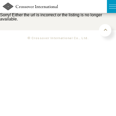
Sorry! Either the url is incorrect or the listing is no longer
available.
TOP
無料簡易査定
© Crossover International Co., Ltd.
販売物件MAP
ウェブマガジン
お問い合わせ
03-6822-3235