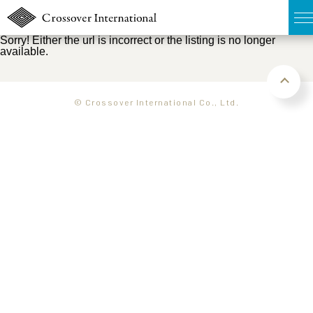
Sorry! Either the url is incorrect or the listing is no longer
available.
TOP
無料簡易査定
© Crossover International Co., Ltd.
販売物件MAP
ウェブマガジン
お問い合わせ
03-6822-3235