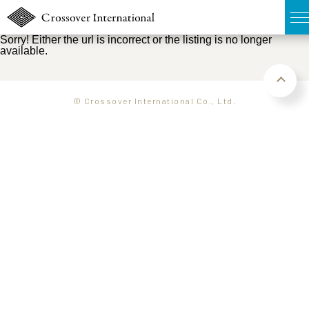
Sorry! Either the url is incorrect or the listing is no longer
available.
TOP
無料簡易査定
© Crossover International Co., Ltd.
販売物件MAP
ウェブマガジン
お問い合わせ
03-6822-3235