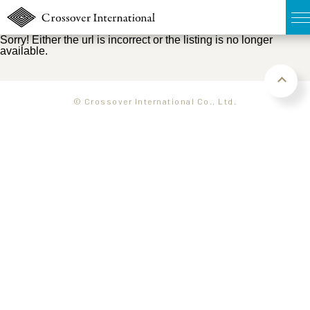
Sorry! Either the url is incorrect or the listing is no longer
available.
TOP
無料簡易査定
© Crossover International Co., Ltd.
販売物件MAP
ウェブマガジン
お問い合わせ
03-6822-3235