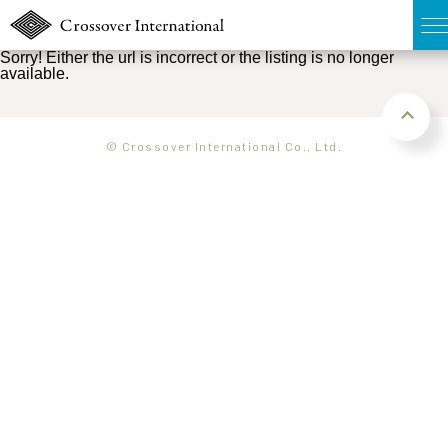
Sorry! Either the url is incorrect or the listing is no longer
available.
TOP
無料簡易査定
© Crossover International Co., Ltd.
販売物件MAP
ウェブマガジン
お問い合わせ
03-6822-3235