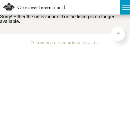
Sorry! Either the url is incorrect or the listing is no longer
available.
TOP
無料簡易査定
© Crossover International Co., Ltd.
販売物件MAP
ウェブマガジン
お問い合わせ
03-6822-3235