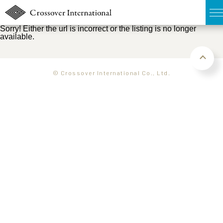
Sorry! Either the url is incorrect or the listing is no longer
available.
TOP
無料簡易査定
© Crossover International Co., Ltd.
販売物件MAP
ウェブマガジン
お問い合わせ
03-6822-3235