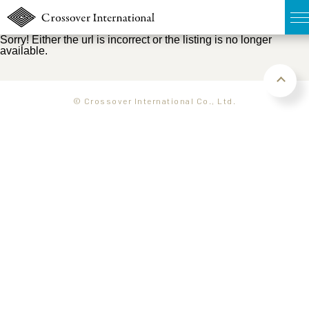
Sorry! Either the url is incorrect or the listing is no longer
available.
TOP
無料簡易査定
© Crossover International Co., Ltd.
販売物件MAP
ウェブマガジン
お問い合わせ
03-6822-3235