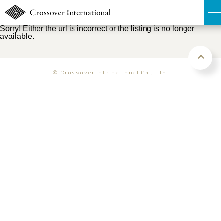
Sorry! Either the url is incorrect or the listing is no longer
available.
TOP
無料簡易査定
© Crossover International Co., Ltd.
販売物件MAP
ウェブマガジン
お問い合わせ
03-6822-3235