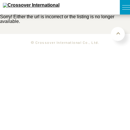
Sorry! Either the url is incorrect or the listing is no longer
available.
TOP
無料簡易査定
© Crossover International Co., Ltd.
販売物件MAP
ウェブマガジン
お問い合わせ
03-6822-3235