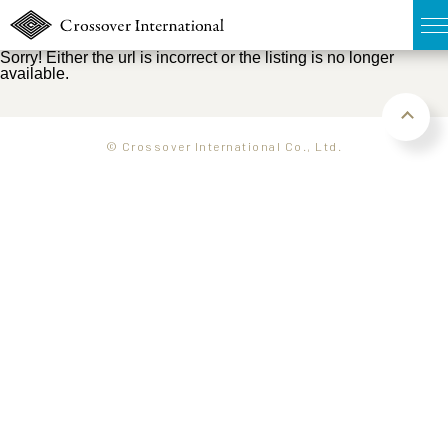
Sorry! Either the url is incorrect or the listing is no longer
available.
TOP
無料簡易査定
© Crossover International Co., Ltd.
販売物件MAP
ウェブマガジン
お問い合わせ
03-6822-3235