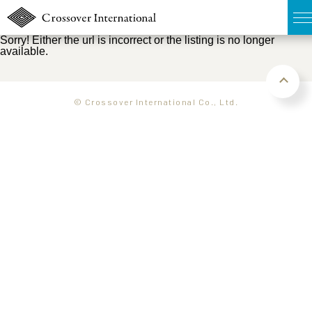
Sorry! Either the url is incorrect or the listing is no longer
available.
TOP
無料簡易査定
© Crossover International Co., Ltd.
販売物件MAP
ウェブマガジン
お問い合わせ
03-6822-3235