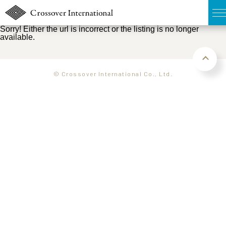
Sorry! Either the url is incorrect or the listing is no longer
available.
TOP
無料簡易査定
© Crossover International Co., Ltd.
販売物件MAP
ウェブマガジン
お問い合わせ
03-6822-3235