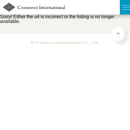
Sorry! Either the url is incorrect or the listing is no longer
available.
TOP
無料簡易査定
© Crossover International Co., Ltd.
販売物件MAP
ウェブマガジン
お問い合わせ
03-6822-3235