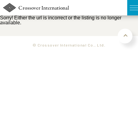
Sorry! Either the url is incorrect or the listing is no longer
available.
TOP
無料簡易査定
© Crossover International Co., Ltd.
販売物件MAP
ウェブマガジン
お問い合わせ
03-6822-3235