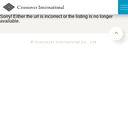
Sorry! Either the url is incorrect or the listing is no longer
available.
TOP
無料簡易査定
© Crossover International Co., Ltd.
販売物件MAP
ウェブマガジン
お問い合わせ
03-6822-3235