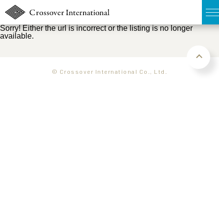
Sorry! Either the url is incorrect or the listing is no longer
available.
TOP
無料簡易査定
© Crossover International Co., Ltd.
販売物件MAP
ウェブマガジン
お問い合わせ
03-6822-3235