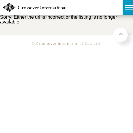
Sorry! Either the url is incorrect or the listing is no longer
available.
TOP
無料簡易査定
© Crossover International Co., Ltd.
販売物件MAP
ウェブマガジン
お問い合わせ
03-6822-3235