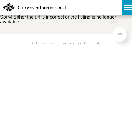
Sorry! Either the url is incorrect or the listing is no longer
available.
TOP
無料簡易査定
© Crossover International Co., Ltd.
販売物件MAP
ウェブマガジン
お問い合わせ
03-6822-3235