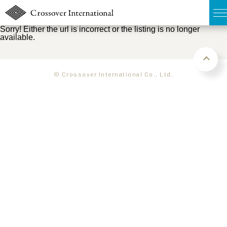
Sorry! Either the url is incorrect or the listing is no longer
available.
TOP
無料簡易査定
© Crossover International Co., Ltd.
販売物件MAP
ウェブマガジン
お問い合わせ
03-6822-3235