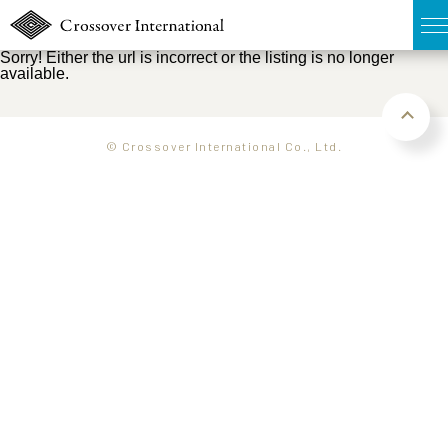
Sorry! Either the url is incorrect or the listing is no longer
available.
TOP
無料簡易査定
© Crossover International Co., Ltd.
販売物件MAP
ウェブマガジン
お問い合わせ
03-6822-3235