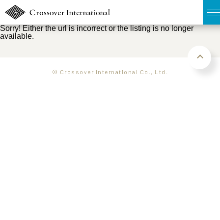
Sorry! Either the url is incorrect or the listing is no longer
available.
TOP
無料簡易査定
© Crossover International Co., Ltd.
販売物件MAP
ウェブマガジン
お問い合わせ
03-6822-3235