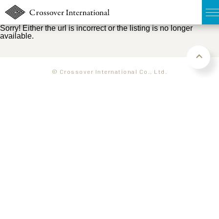
Sorry! Either the url is incorrect or the listing is no longer
available.
TOP
無料簡易査定
© Crossover International Co., Ltd.
販売物件MAP
ウェブマガジン
お問い合わせ
03-6822-3235