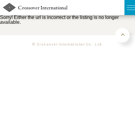
Sorry! Either the url is incorrect or the listing is no longer
available.
TOP
無料簡易査定
© Crossover International Co., Ltd.
販売物件MAP
ウェブマガジン
お問い合わせ
03-6822-3235