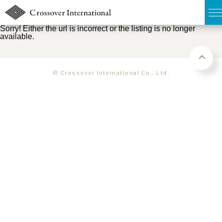
Sorry! Either the url is incorrect or the listing is no longer
available.
TOP
無料簡易査定
© Crossover International Co., Ltd.
販売物件MAP
ウェブマガジン
お問い合わせ
03-6822-3235