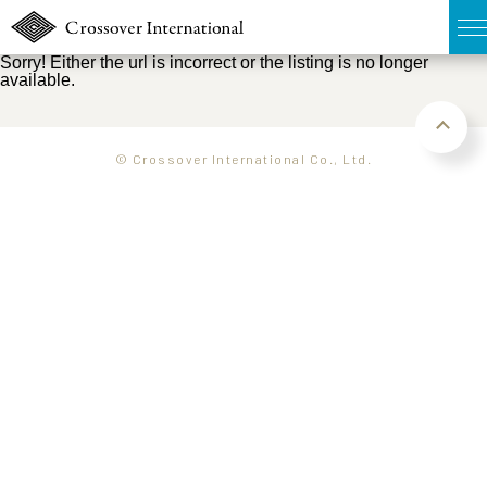
Sorry! Either the url is incorrect or the listing is no longer
available.
TOP
無料簡易査定
© Crossover International Co., Ltd.
販売物件MAP
ウェブマガジン
お問い合わせ
03-6822-3235