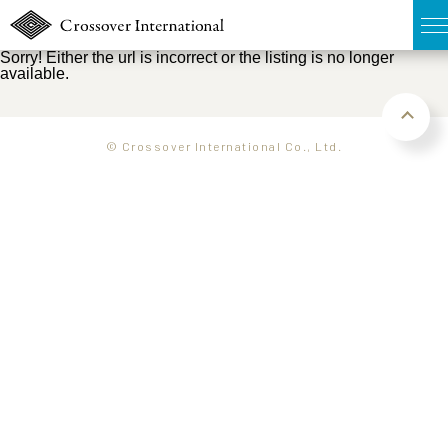
Sorry! Either the url is incorrect or the listing is no longer
available.
TOP
無料簡易査定
© Crossover International Co., Ltd.
販売物件MAP
ウェブマガジン
お問い合わせ
03-6822-3235