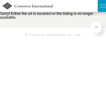
Sorry! Either the url is incorrect or the listing is no longer
available.
TOP
無料簡易査定
© Crossover International Co., Ltd.
販売物件MAP
ウェブマガジン
お問い合わせ
03-6822-3235