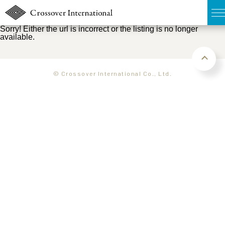
Sorry! Either the url is incorrect or the listing is no longer
available.
TOP
無料簡易査定
© Crossover International Co., Ltd.
販売物件MAP
ウェブマガジン
お問い合わせ
03-6822-3235