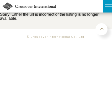
Sorry! Either the url is incorrect or the listing is no longer
available.
TOP
無料簡易査定
© Crossover International Co., Ltd.
販売物件MAP
ウェブマガジン
お問い合わせ
03-6822-3235