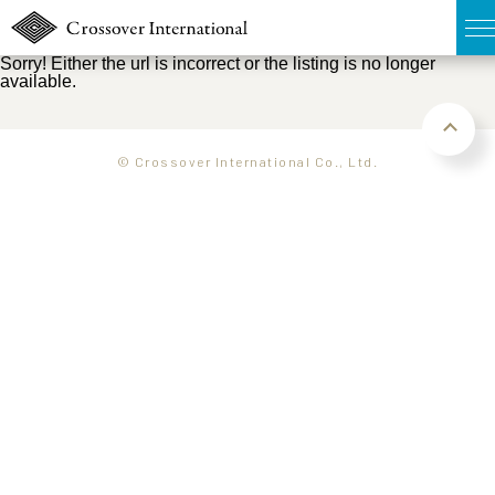
Sorry! Either the url is incorrect or the listing is no longer
available.
TOP
無料簡易査定
© Crossover International Co., Ltd.
販売物件MAP
ウェブマガジン
お問い合わせ
03-6822-3235