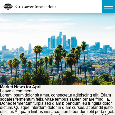
TOP
無料簡易査定
販売物件MAP
ウェブマガジン
お問い合わせ
Market News for April
Leave a comment
Lorem ipsum dolor sit amet, consectetur adipiscing elit. Etiam
03-6822-3235
sodales fermentum felis, vitae tempus sapien ornare fringilla.
Donec fermentum turpis sed diam bibendum, eu fringilla dolor
dictum. Quisque interdum dolor in diam cursus, at blandit justo
efficitur. Aliquam finibus nisi arcu, non bibendum elit porta eget.