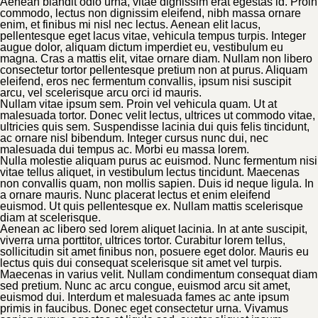
Aenean blandit odio urna, vitae dignissim erat egestas id. Proin
commodo, lectus non dignissim eleifend, nibh massa ornare
enim, et finibus mi nisl nec lectus. Aenean elit lacus,
pellentesque eget lacus vitae, vehicula tempus turpis. Integer
augue dolor, aliquam dictum imperdiet eu, vestibulum eu
magna. Cras a mattis elit, vitae ornare diam. Nullam non libero
consectetur tortor pellentesque pretium non at purus. Aliquam
eleifend, eros nec fermentum convallis, ipsum nisi suscipit
arcu, vel scelerisque arcu orci id mauris.
Nullam vitae ipsum sem. Proin vel vehicula quam. Ut at
malesuada tortor. Donec velit lectus, ultrices ut commodo vitae,
ultricies quis sem. Suspendisse lacinia dui quis felis tincidunt,
ac ornare nisl bibendum. Integer cursus nunc dui, nec
malesuada dui tempus ac. Morbi eu massa lorem.
Nulla molestie aliquam purus ac euismod. Nunc fermentum nisi
vitae tellus aliquet, in vestibulum lectus tincidunt. Maecenas
non convallis quam, non mollis sapien. Duis id neque ligula. In
a ornare mauris. Nunc placerat lectus et enim eleifend
euismod. Ut quis pellentesque ex. Nullam mattis scelerisque
diam at scelerisque.
Aenean ac libero sed lorem aliquet lacinia. In at ante suscipit,
viverra urna porttitor, ultrices tortor. Curabitur lorem tellus,
sollicitudin sit amet finibus non, posuere eget dolor. Mauris eu
lectus quis dui consequat scelerisque sit amet vel turpis.
Maecenas in varius velit. Nullam condimentum consequat diam
sed pretium. Nunc ac arcu congue, euismod arcu sit amet,
euismod dui. Interdum et malesuada fames ac ante ipsum
primis in faucibus. Donec eget consectetur urna. Vivamus